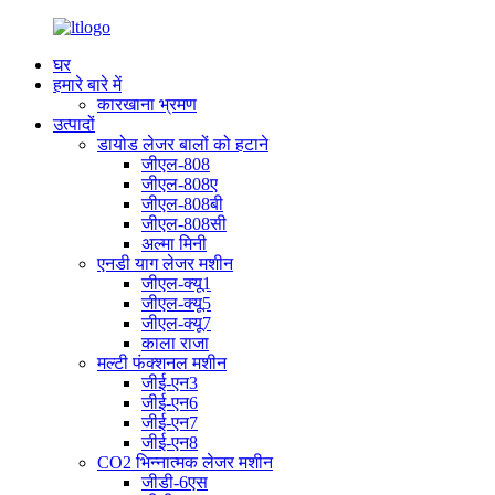
घर
हमारे बारे में
कारखाना भ्रमण
उत्पादों
डायोड लेजर बालों को हटाने
जीएल-808
जीएल-808ए
जीएल-808बी
जीएल-808सी
अल्मा मिनी
एनडी याग लेजर मशीन
जीएल-क्यू1
जीएल-क्यू5
जीएल-क्यू7
काला राजा
मल्टी फंक्शनल मशीन
जीई-एन3
जीई-एन6
जीई-एन7
जीई-एन8
CO2 भिन्नात्मक लेजर मशीन
जीडी-6एस