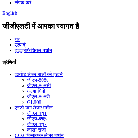
संपर्क करें
English
जीजीएलटी में आपका स्वागत है
घर
उत्पादों
हाइड्रोफेशियल मशीन
श्रेणियाँ
डायोड लेजर बालों को हटाने
जीएल-808ए
जीएल-808सी
अल्मा मिनी
जीएल-808बी
GL808
एनडी याग लेजर मशीन
जीएल-क्यू1
जीएल-क्यू5
जीएल-क्यू7
काला राजा
CO2 भिन्नात्मक लेजर मशीन