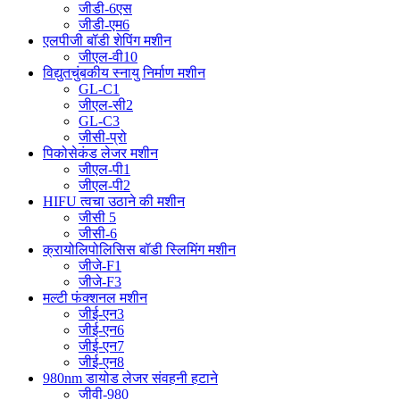
जीडी-6एस
जीडी-एम6
एलपीजी बॉडी शेपिंग मशीन
जीएल-वी10
विद्युतचुंबकीय स्नायु निर्माण मशीन
GL-C1
जीएल-सी2
GL-C3
जीसी-प्रो
पिकोसेकंड लेजर मशीन
जीएल-पी1
जीएल-पी2
HIFU त्वचा उठाने की मशीन
जीसी 5
जीसी-6
क्रायोलिपोलिसिस बॉडी स्लिमिंग मशीन
जीजे-F1
जीजे-F3
मल्टी फंक्शनल मशीन
जीई-एन3
जीई-एन6
जीई-एन7
जीई-एन8
980nm डायोड लेजर संवहनी हटाने
जीवी-980