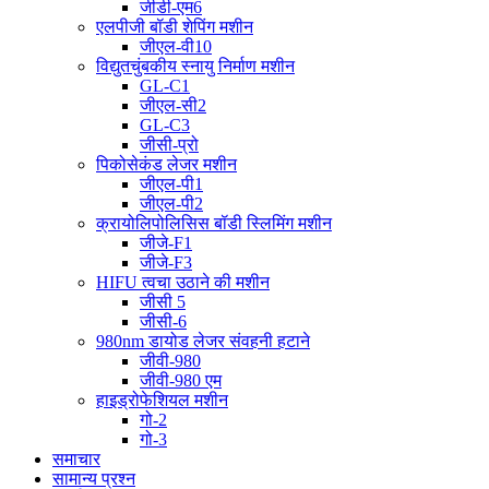
जीडी-एम6
एलपीजी बॉडी शेपिंग मशीन
जीएल-वी10
विद्युतचुंबकीय स्नायु निर्माण मशीन
GL-C1
जीएल-सी2
GL-C3
जीसी-प्रो
पिकोसेकंड लेजर मशीन
जीएल-पी1
जीएल-पी2
क्रायोलिपोलिसिस बॉडी स्लिमिंग मशीन
जीजे-F1
जीजे-F3
HIFU त्वचा उठाने की मशीन
जीसी 5
जीसी-6
980nm डायोड लेजर संवहनी हटाने
जीवी-980
जीवी-980 एम
हाइड्रोफेशियल मशीन
गो-2
गो-3
समाचार
सामान्य प्रश्न