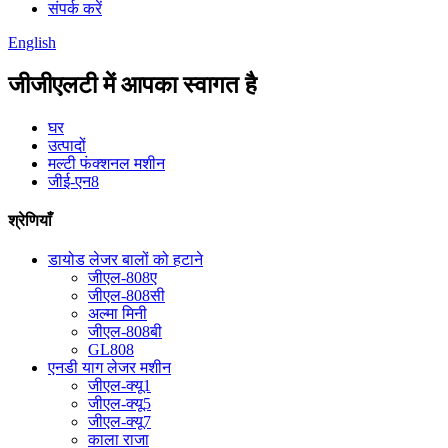
संपर्क करें
English
जीजीएलटी में आपका स्वागत है
घर
उत्पादों
मल्टी फंक्शनल मशीन
जीई-एन8
श्रेणियाँ
डायोड लेजर बालों को हटाने
जीएल-808ए
जीएल-808सी
अल्मा मिनी
जीएल-808बी
GL808
एनडी याग लेजर मशीन
जीएल-क्यू1
जीएल-क्यू5
जीएल-क्यू7
काला राजा