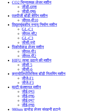
CO2 भिन्नात्मक लेजर मशीन
जीडी-6एस
जीडी-एम6
एलपीजी बॉडी शेपिंग मशीन
जीएल-वी10
विद्युतचुंबकीय स्नायु निर्माण मशीन
GL-C1
जीएल-सी2
GL-C3
जीसी-प्रो
पिकोसेकंड लेजर मशीन
जीएल-पी1
जीएल-पी2
HIFU त्वचा उठाने की मशीन
जीसी 5
जीसी-6
क्रायोलिपोलिसिस बॉडी स्लिमिंग मशीन
जीजे-F1
जीजे-F3
मल्टी फंक्शनल मशीन
जीई-एन3
जीई-एन6
जीई-एन7
जीई-एन8
980nm डायोड लेजर संवहनी हटाने