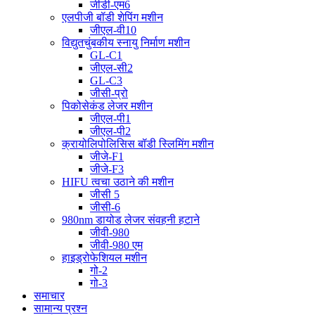
जीडी-एम6
एलपीजी बॉडी शेपिंग मशीन
जीएल-वी10
विद्युतचुंबकीय स्नायु निर्माण मशीन
GL-C1
जीएल-सी2
GL-C3
जीसी-प्रो
पिकोसेकंड लेजर मशीन
जीएल-पी1
जीएल-पी2
क्रायोलिपोलिसिस बॉडी स्लिमिंग मशीन
जीजे-F1
जीजे-F3
HIFU त्वचा उठाने की मशीन
जीसी 5
जीसी-6
980nm डायोड लेजर संवहनी हटाने
जीवी-980
जीवी-980 एम
हाइड्रोफेशियल मशीन
गो-2
गो-3
समाचार
सामान्य प्रश्न