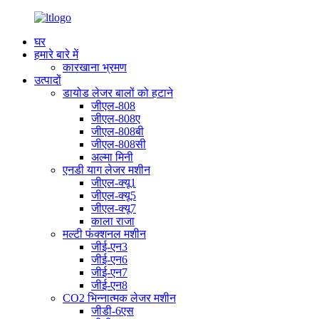
घर
हमारे बारे में
कारखाना भ्रमण
उत्पादों
डायोड लेजर बालों को हटाने
जीएल-808
जीएल-808ए
जीएल-808बी
जीएल-808सी
अल्मा मिनी
एनडी याग लेजर मशीन
जीएल-क्यू1
जीएल-क्यू5
जीएल-क्यू7
काला राजा
मल्टी फंक्शनल मशीन
जीई-एन3
जीई-एन6
जीई-एन7
जीई-एन8
CO2 भिन्नात्मक लेजर मशीन
जीडी-6एस