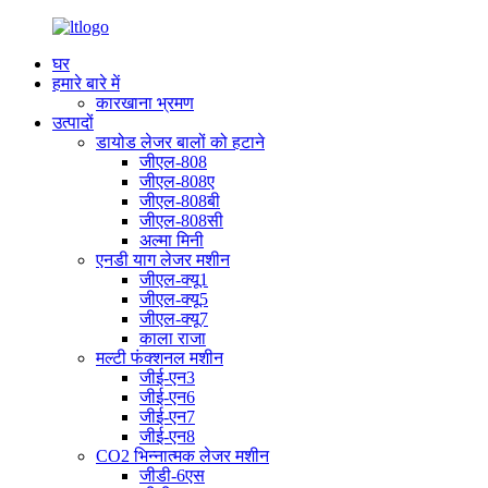
घर
हमारे बारे में
कारखाना भ्रमण
उत्पादों
डायोड लेजर बालों को हटाने
जीएल-808
जीएल-808ए
जीएल-808बी
जीएल-808सी
अल्मा मिनी
एनडी याग लेजर मशीन
जीएल-क्यू1
जीएल-क्यू5
जीएल-क्यू7
काला राजा
मल्टी फंक्शनल मशीन
जीई-एन3
जीई-एन6
जीई-एन7
जीई-एन8
CO2 भिन्नात्मक लेजर मशीन
जीडी-6एस