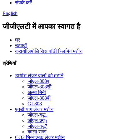
संपर्क करें
English
जीजीएलटी में आपका स्वागत है
घर
उत्पादों
क्रायोलिपोलिसिस बॉडी स्लिमिंग मशीन
श्रेणियाँ
डायोड लेजर बालों को हटाने
जीएल-808ए
जीएल-808सी
अल्मा मिनी
जीएल-808बी
GL808
एनडी याग लेजर मशीन
जीएल-क्यू1
जीएल-क्यू5
जीएल-क्यू7
काला राजा
CO2 भिन्नात्मक लेजर मशीन