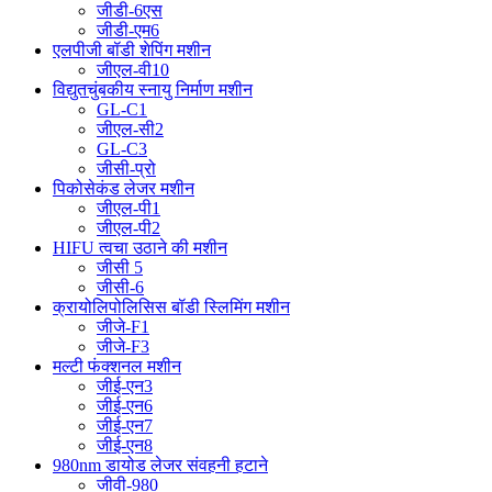
जीडी-6एस
जीडी-एम6
एलपीजी बॉडी शेपिंग मशीन
जीएल-वी10
विद्युतचुंबकीय स्नायु निर्माण मशीन
GL-C1
जीएल-सी2
GL-C3
जीसी-प्रो
पिकोसेकंड लेजर मशीन
जीएल-पी1
जीएल-पी2
HIFU त्वचा उठाने की मशीन
जीसी 5
जीसी-6
क्रायोलिपोलिसिस बॉडी स्लिमिंग मशीन
जीजे-F1
जीजे-F3
मल्टी फंक्शनल मशीन
जीई-एन3
जीई-एन6
जीई-एन7
जीई-एन8
980nm डायोड लेजर संवहनी हटाने
जीवी-980