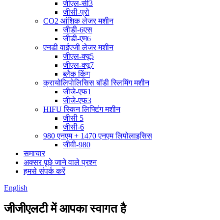
जीएल-सी3
जीसी-प्रो
CO2 आंशिक लेजर मशीन
जीडी-6एस
जीडी-एम6
एनडी वाईएजी लेजर मशीन
जीएल-क्यू5
जीएल-क्यू7
ब्लैक किंग
क्रायोलिपोलिसिस बॉडी स्लिमिंग मशीन
जीजे-एफ1
जीजे-एफ3
HIFU स्किन लिफ्टिंग मशीन
जीसी 5
जीसी-6
980 एनएम + 1470 एनएम लिपोलाइसिस
जीवी-980
समाचार
अक्सर पूछे जाने वाले प्रश्न
हमसे संपर्क करें
English
जीजीएलटी में आपका स्वागत है