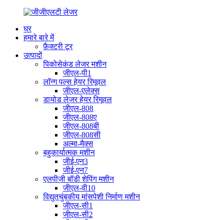
घर
हमारे बारे में
फ़ैक्टरी टूर
उत्पादों
पिकोसेकंड लेजर मशीन
जीएल-पी1
लॉन्ग पल्स हेयर रिमूवल
जीएल-एलेक्स
डायोड लेजर हेयर रिमूवल
जीएल-808
जीएल-808ए
जीएल-808बी
जीएल-808सी
अल्मा-मैक्स
बहुकार्यात्मक मशीन
जीई-एन3
जीई-एन7
एलपीजी बॉडी शेपिंग मशीन
जीएल-वी10
विद्युतचुंबकीय मांसपेशी निर्माण मशीन
जीएल-सी1
जीएल-सी2